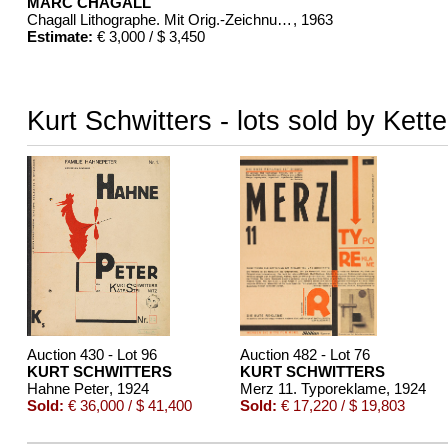
MARC CHAGALL
Chagall Lithographe. Mit Orig.-Zeichnung von Chagall
, 1963
Estimate:
€ 3,000 / $ 3,450
Kurt Schwitters - lots sold by Kett
Auction 430 - Lot 96
Auction 482 - Lot 76
KURT SCHWITTERS
KURT SCHWITTERS
Hahne Peter
, 1924
Merz 11. Typoreklame
, 1924
Sold:
€ 36,000 / $ 41,400
Sold:
€ 17,220 / $ 19,803