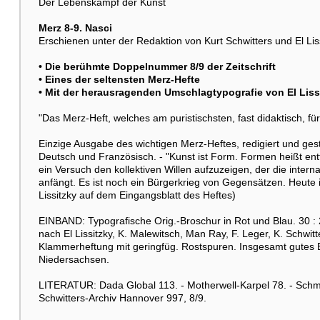
Der Lebenskampf der Kunst
Merz 8-9. Nasci
Erschienen unter der Redaktion von Kurt Schwitters und El Li
• Die berühmte Doppelnummer 8/9 der Zeitschrift
• Eines der seltensten Merz-Hefte
• Mit der herausragenden Umschlagtypografie von El Liss
"Das Merz-Heft, welches am puristischsten, fast didaktisch, f
Einzige Ausgabe des wichtigen Merz-Heftes, redigiert und gestal
Deutsch und Französisch. - "Kunst ist Form. Formen heißt entfor
ein Versuch den kollektiven Willen aufzuzeigen, der die inter
anfängt. Es ist noch ein Bürgerkrieg von Gegensätzen. Heute 
Lissitzky auf dem Eingangsblatt des Heftes)
EINBAND: Typografische Orig.-Broschur in Rot und Blau. 30 :
nach El Lissitzky, K. Malewitsch, Man Ray, F. Leger, K. Schwitt
Klammerheftung mit geringfüg. Rostspuren. Insgesamt gute
Niedersachsen.
LITERATUR: Dada Global 113. - Motherwell-Karpel 78. - Schmal
Schwitters-Archiv Hannover 997, 8/9.