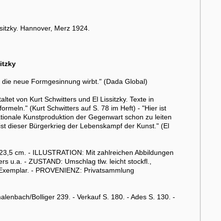
ssitzky. Hannover, Merz 1924.
itzky
ür die neue Formgesinnung wirbt." (Dada Global)
tet von Kurt Schwitters und El Lissitzky. Texte in
meln." (Kurt Schwitters auf S. 78 im Heft) - "Hier ist
nationale Kunstproduktion der Gegenwart schon zu leiten
ist dieser Bürgerkrieg der Lebenskampf der Kunst." (El
 23,5 cm. - ILLUSTRATION: Mit zahlreichen Abbildungen
ers u.a. - ZUSTAND: Umschlag tlw. leicht stockfl.,
s Exemplar. - PROVENIENZ: Privatsammlung
enbach/Bolliger 239. - Verkauf S. 180. - Ades S. 130. -