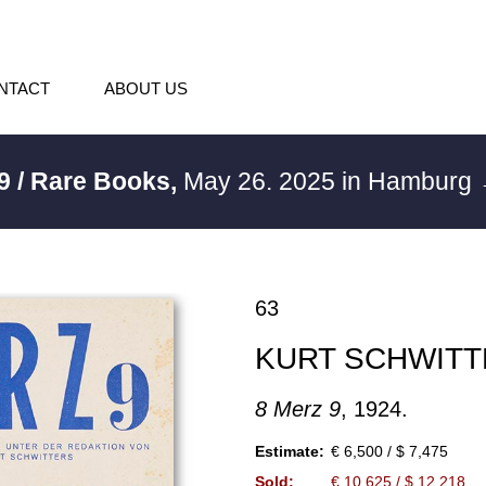
NTACT
ABOUT US
9 / Rare Books,
May 26. 2025 in Hamburg
63
KURT SCHWIT
8 Merz 9
, 1924.
Estimate:
€ 6,500 / $ 7,475
Sold:
€ 10,625 / $ 12,218