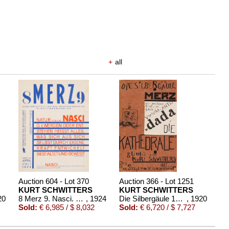
+
all
Auction 604 - Lot 370
Auction 366 - Lot 1251
KURT SCHWITTERS
KURT SCHWITTERS
20
8 Merz 9. Nasci. Dabei: Merz 7
, 1924
Die Silbergäule 1920
, 1920
Sold:
€ 6,985 / $ 8,032
Sold:
€ 6,720 / $ 7,727