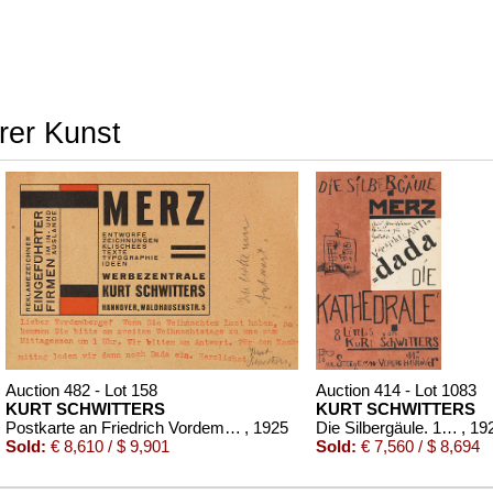
erer Kunst
Auction 482 - Lot 158
Auction 414 - Lot 1083
KURT SCHWITTERS
KURT SCHWITTERS
Postkarte an Friedrich Vordemberge
, 1925
Die Silbergäule. 1920
, 19
Sold:
€ 8,610 / $ 9,901
Sold:
€ 7,560 / $ 8,694