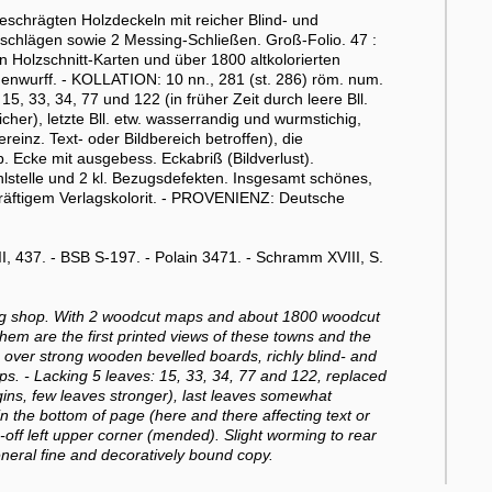
chrägten Holzdeckeln mit reicher Blind- und
schlägen sowie 2 Messing-Schließen. Groß-Folio. 47 :
 Holzschnitt-Karten und über 1800 altkolorierten
denwurff. - KOLLATION: 10 nn., 281 (st. 286) röm. num.
 15, 33, 34, 77 und 122 (in früher Zeit durch leere Bll.
licher), letzte Bll. etw. wasserrandig und wurmstichig,
reinz. Text- oder Bildbereich betroffen), die
. Ecke mit ausgebess. Eckabriß (Bildverlust).
lstelle und 2 kl. Bezugsdefekten. Insgesamt schönes,
kräftigem Verlagskolorit. - PROVENIENZ: Deutsche
 437. - BSB S-197. - Polain 3471. - Schramm XVIII, S.
nting shop. With 2 woodcut maps and about 1800 woodcut
them are the first printed views of these towns and the
in over strong wooden bevelled boards, richly blind- and
ps. - Lacking 5 leaves: 15, 33, 34, 77 and 122, replaced
gins, few leaves stronger), last leaves somewhat
 the bottom of page (here and there affecting text or
off left upper corner (mended). Slight worming to rear
eneral fine and decoratively bound copy.