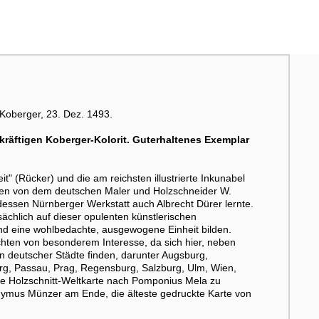
Koberger, 23. Dez. 1493.
räftigen Koberger-Kolorit. Guterhaltenes Exemplar
" (Rücker) und die am reichsten illustrierte Inkunabel
men von dem deutschen Maler und Holzschneider W.
essen Nürnberger Werkstatt auch Albrecht Dürer lernte.
ächlich auf dieser opulenten künstlerischen
 und eine wohlbedachte, ausgewogene Einheit bilden.
ichten von besonderem Interesse, da sich hier, neben
n deutscher Städte finden, darunter Augsburg,
g, Passau, Prag, Regensburg, Salzburg, Ulm, Wien,
e Holzschnitt-Weltkarte nach Pomponius Mela zu
nymus Münzer am Ende, die älteste gedruckte Karte von