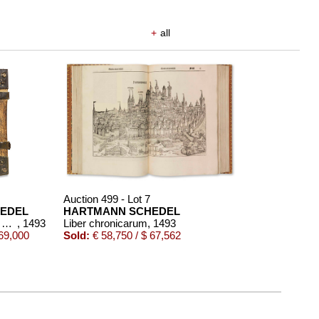
+
all
Auction 499 - Lot 7
EDEL
HARTMANN SCHEDEL
Liber chronicarum. 1493
, 1493
Liber chronicarum
, 1493
 69,000
Sold:
€ 58,750 / $ 67,562