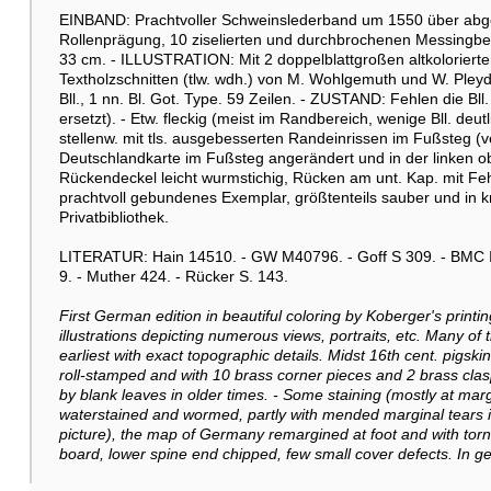
EINBAND: Prachtvoller Schweinslederband um 1550 über abges
Rollenprägung, 10 ziselierten und durchbrochenen Messingbe
33 cm. - ILLUSTRATION: Mit 2 doppelblattgroßen altkolorierten
Textholzschnitten (tlw. wdh.) von M. Wohlgemuth und W. Pley
Bll., 1 nn. Bl. Got. Type. 59 Zeilen. - ZUSTAND: Fehlen die Bll.
ersetzt). - Etw. fleckig (meist im Randbereich, wenige Bll. deut
stellenw. mit tls. ausgebesserten Randeinrissen im Fußsteg (ve
Deutschlandkarte im Fußsteg angerändert und in der linken ob
Rückendeckel leicht wurmstichig, Rücken am unt. Kap. mit Feh
prachtvoll gebundenes Exemplar, größtenteils sauber und in 
Privatbibliothek.
LITERATUR: Hain 14510. - GW M40796. - Goff S 309. - BMC II,
9. - Muther 424. - Rücker S. 143.
First German edition in beautiful coloring by Koberger's pri
illustrations depicting numerous views, portraits, etc. Many of 
earliest with exact topographic details. Midst 16th cent. pigsk
roll-stamped and with 10 brass corner pieces and 2 brass clas
by blank leaves in older times. - Some staining (mostly at mar
waterstained and wormed, partly with mended marginal tears in
picture), the map of Germany remargined at foot and with torn-
board, lower spine end chipped, few small cover defects. In g