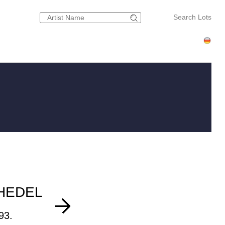
Search Lots
HEDEL
93.