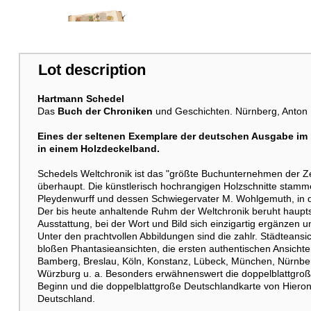
Lot description
Hartmann Schedel
Das
Buch der Chroniken
und Geschichten. Nürnberg, Anton 
Eines der seltenen Exemplare der deutschen Ausgabe im k
in einem Holzdeckelband.
Schedels Weltchronik ist das "größte Buchunternehmen der Zeit
überhaupt. Die künstlerisch hochrangigen Holzschnitte stam
Pleydenwurff und dessen Schwiegervater M. Wohlgemuth, in d
Der bis heute anhaltende Ruhm der Weltchronik beruht haupts
Ausstattung, bei der Wort und Bild sich einzigartig ergänzen
Unter den prachtvollen Abbildungen sind die zahlr. Städteans
bloßen Phantasieansichten, die ersten authentischen Ansichte
Bamberg, Breslau, Köln, Konstanz, Lübeck, München, Nürnber
Würzburg u. a. Besonders erwähnenswert die doppelblattgroß
Beginn und die doppelblattgroße Deutschlandkarte von Hiero
Deutschland.