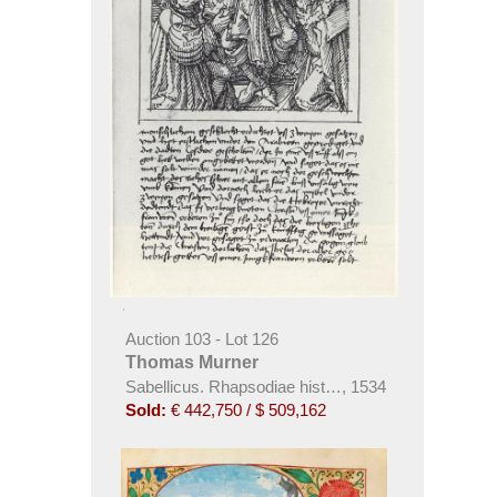
Auction 103 - Lot 126
Thomas Murner
Sabellicus. Rhapsodiae historiarum enneades. Man
,
1534
Sold:
€ 442,750 / $ 509,162