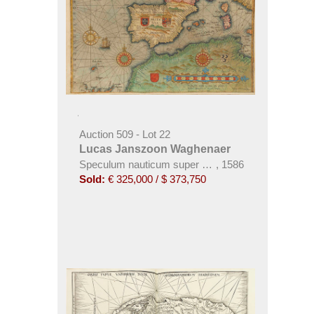
Auction 509 - Lot 22
Lucas Janszoon Waghenaer
Speculum nauticum super navigatione maris, 2 Teil
,
1586
Sold:
€ 325,000 / $ 373,750