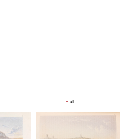
+
all