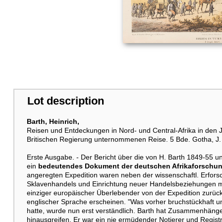
Lot description
Barth, Heinrich,
Reisen und Entdeckungen in Nord- und Central-Afrika in den 
Britischen Regierung unternommenen Reise. 5 Bde. Gotha, J.
Erste Ausgabe. - Der Bericht über die von H. Barth 1849-55 u
ein
bedeutendes Dokument der deutschen Afrikaforschung
angeregten Expedition waren neben der wissenschaftl. Erfor
Sklavenhandels und Einrichtung neuer Handelsbeziehungen mi
einziger europäischer Überlebender von der Expedition zurück
englischer Sprache erscheinen. "Was vorher bruchstückhaft u
hatte, wurde nun erst verständlich. Barth hat Zusammenhänge 
hinausgreifen. Er war ein nie ermüdender Notierer und Registrie