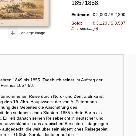
18571858.
Estimate:
€ 2,000 / $ 2,300
Sold:
€ 3,120 / $ 3,587
(incl. surcharge)
+
enlarge image
Jahren 1849 bis 1855. Tagebuch seiner im Auftrag der
 Perthes 1857-58.
nternommenen Reise durch Nord- und Zentralafrika ist
 des 19. Jhs.
Hauptzweck der von A. Petermann
schung des Gebietes die Abschaffung des
t den sudanesischen Staaten. 1855 kehrte Barth als
. Er ließ danach seinen Reisebericht in deutscher und
nd unverständlich aus arabischen Berichten .. dagelegen
aufgedeckt, die weit über sein eigentliches Reisegebiet
rer .. Größte Sorgfalt legte er auf die