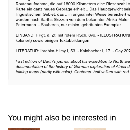
Routenaufnahme, die auf 18000 Kilometern eine Riesenzahl to
Karte ein ganz neues Gepräge erhielt .. Das Hauptgewicht sei
linguistischem Gebiet, das .. in ungeahnter Weise bereichert w
wurden nach Barths Skizzen von dem bekannten Afrika-Maler J
Petermann. - Sauberes, nur minim. gebräuntes Exemplar.
EINBAND: HPgt. d. Zt. mit rotem RSch. 8vo. - ILLUSTRATION
koloriert) sowie einigen Textabbildungen.
LITERATUR: Ibrahim-Hilmy I, 53. - Kainbacher I, 17. - Gay 207.
First edition of Barth's journal about his expedition to North a
documentation of the history of German exploration of Africa du
folding maps (partly with color). Contemp. half vellum with red
You might also be interested in