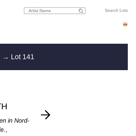
Search Lots
g
→ Lot 141
TH
n in Nord-
e.
,