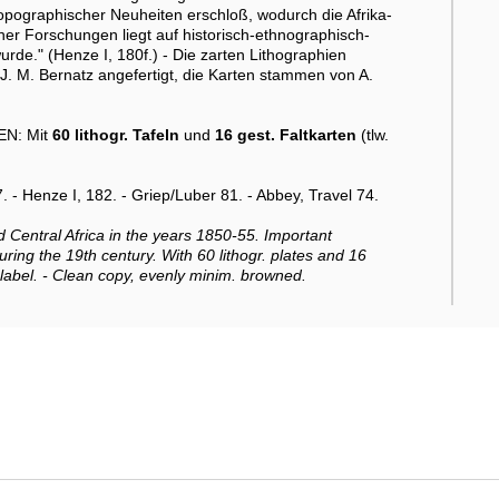
pographischer Neuheiten erschloß, wodurch die Afrika-
ner Forschungen liegt auf historisch-ethnographisch-
urde." (Henze I, 180f.) - Die zarten Lithographien
. M. Bernatz angefertigt, die Karten stammen von A.
EN: Mit
60 lithogr. Tafeln
und
16 gest. Faltkarten
(tlw.
 - Henze I, 182. - Griep/Luber 81. - Abbey, Travel 74.
nd Central Africa in the years 1850-55. Important
ring the 19th century. With 60 lithogr. plates and 16
 label. - Clean copy, evenly minim. browned.