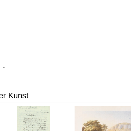
Auszüge aus den Briefen von Riedesel ... Reise nach America
rer Kunst