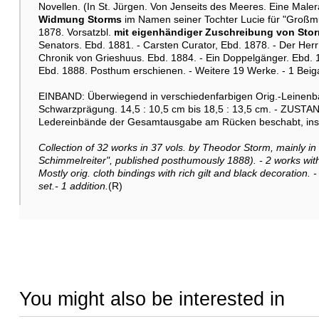
Novellen. (In St. Jürgen. Von Jenseits des Meeres. Eine Maler
Widmung Storms
im Namen seiner Tochter Lucie für "Großmut
1878. Vorsatzbl.
mit eigenhändiger Zuschreibung von Sto
Senators. Ebd. 1881. - Carsten Curator, Ebd. 1878. - Der Herr
Chronik von Grieshuus. Ebd. 1884. - Ein Doppelgänger. Ebd. 1
Ebd. 1888. Posthum erschienen. - Weitere 19 Werke. - 1 Beig
EINBAND: Überwiegend in verschiedenfarbigen Orig.-Leinenbä
Schwarzprägung. 14,5 : 10,5 cm bis 18,5 : 13,5 cm. - ZUSTAN
Ledereinbände der Gesamtausgabe am Rücken beschabt, ins
Collection of 32 works in 37 vols. by Theodor Storm, mainly in
Schimmelreiter", published posthumously 1888). - 2 works with
Mostly orig. cloth bindings with rich gilt and black decoration. -
set.- 1 addition.
(R)
You might also be interested in