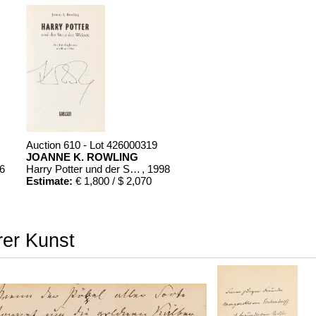
Auction 610 - Lot 426000319
JOANNE K. ROWLING
86
Harry Potter und der Stein der Weisen. Harry Potter und die Kammer des Schreckens. Signiert.
, 1998
Estimate:
€ 1,800 / $ 2,070
rer Kunst