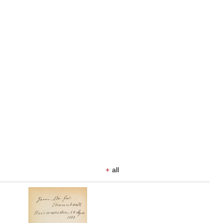
+
all