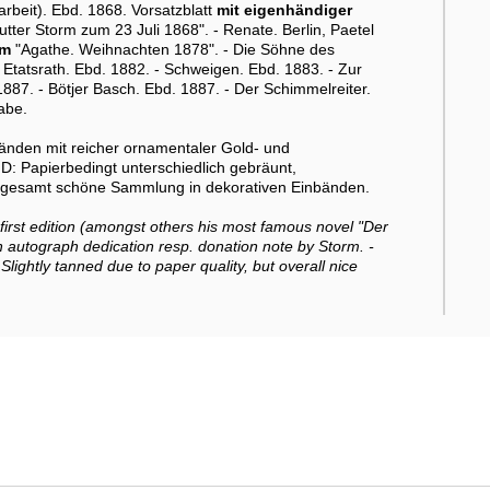
arbeit). Ebd. 1868. Vorsatzblatt
mit eigenhändiger
ter Storm zum 23 Juli 1868". - Renate. Berlin, Paetel
rm
"Agathe. Weihnachten 1878". - Die Söhne des
 Etatsrath. Ebd. 1882. - Schweigen. Ebd. 1883. - Zur
887. - Bötjer Basch. Ebd. 1887. - Der Schimmelreiter.
abe.
nden mit reicher ornamentaler Gold- und
D: Papierbedingt unterschiedlich gebräunt,
gesamt schöne Sammlung in dekorativen Einbänden.
 first edition (amongst others his most famous novel "Der
 autograph dedication resp. donation note by Storm. -
 Slightly tanned due to paper quality, but overall nice