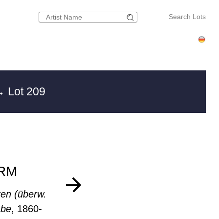
Search Lots
 Lot 209
RM
en (überw.
abe
, 1860-