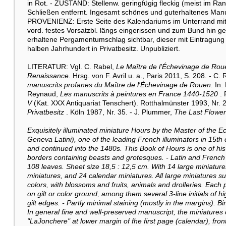
in Rot. - ZUSTAND: Stellenw. geringfügig fleckig (meist im R
Schließen entfernt. Ingesamt schönes und guterhaltenes Manusk
PROVENIENZ: Erste Seite des Kalendariums im Unterrand mit h
vord. festes Vorsatzbl. längs eingerissen und zum Bund hin ge
erhaltene Pergamentumschlag sichtbar, dieser mit Eintragung 
halben Jahrhundert in Privatbesitz. Unpubliziert.
LITERATUR: Vgl. C. Rabel,
Le Maître de l'Échevinage de Rou
Renaissance.
Hrsg. von F. Avril u. a., Paris 2011, S. 208. - C.
manuscrits profanes du Maître de l'Échevinage de Rouen.
In:
Reynaud,
Les manuscrits à peintures en France 1440-1520
. 
V
(Kat. XXX Antiquariat Tenschert). Rotthalmünster 1993, Nr. 2
Privatbesitz
. Köln 1987, Nr. 35. - J. Plummer,
The Last Flower
Exquisitely illuminated miniature Hours by the Master of the 
Geneva Latini), one of the leading French illuminators in 15th
and continued into the 1480s. This Book of Hours is one of his
borders containing beasts and grotesques. - Latin and French
108 leaves. Sheet size 18,5 : 12,5 cm. With 14 large miniatures
miniatures, and 24 calendar miniatures. All large miniatures 
colors, with blossoms and fruits, animals and drolleries. Each p
on gilt or color ground, among them several 3-line initials of 
gilt edges. - Partly minimal staining (mostly in the margins
In general fine and well-preserved manuscript, the miniatures c
"LaJonchere" at lower margin of fhe first page (calendar), fr