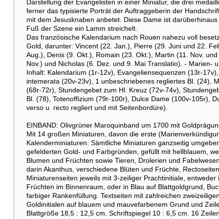
Darstellung der Evangelisten in einer Miniatur, die drei med
ferner das typisierte Porträt der Auftraggeberin der Handschr
mit dem Jesusknaben anbetet. Diese Dame ist darüberhinaus a
Fuß der Szene ein Lamm streichelt.
Das französische Kalendarium nach Rouen nahezu voll besetzt,
Gold, darunter: Vincent (22. Jan.), Pierre (29. Juni und 22. Feb
Aug.), Denis (9. Okt.), Romain (23. Okt.), Martin (11. Nov. und 
Nov.) und Nicholas (6. Dez. und 9. Mai Translatio). - Marien
Inhalt: Kalendarium (1r-12v), Evangeliensequenzen (13r-17v),
intemerata (20v-23v), 1 unbeschriebenes regliertes Bl. (24), 
(68r-72r), Stundengebet zum Hl. Kreuz (72v-74v), Stundengebe
Bl. (78), Totenoffizium (79r-100r), Dulce Dame (100v-105r), D
verso u. recto regliert und mit Seitenbordüre).
EINBAND: Olivgrüner Maroquinband um 1700 mit Goldprägung
Mit 14 großen Miniaturen, davon die erste (Marienverkündigun
Kalenderminiaturen. Sämtliche Miniaturen ganzseitig umgeben
gefelderten Gold- und Farbgründen, gefüllt mit hellblauem, 
Blumen und Früchten sowie Tieren, Drolerien und Fabelwesen.
darin Akanthus, verschiedene Blüten und Früchte, Rectoseite
Miniaturenseiten jeweils mit 3-zeiliger Prachtinitiale, entwe
Früchten im Binnenraum, oder in Blau auf Blattgoldgrund, Bu
farbiger Rankenfüllung. Textseiten mit zahlreichen zweizeilige
Goldinitialen auf blauem und mauvefarbenem Grund und Zeilenf
Blattgröße 18,5 : 12,5 cm. Schriftspiegel 10 : 6,5 cm. 16 Zeil