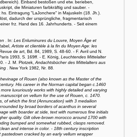
andbereich). Einband bestoßen und etw. berieben,
ript, die Miniaturen farbkräftig und sauber. -
s. Eintragung "LaJonchere" in Majuskeln (18. Jh.).
löst, dadurch der ursprüngliche, fragmentarisch
einer frz. Hand des 16. Jahrhunderts. - Seit einem
en
. In:
Les Enluminures du Louvre, Moyen Âge et
 Rabel,
Artiste et clientèle à la fin du Moyen Age: les
Revue de art, Bd. 84, 1989, S. 48-60. - F. Avril und N.
Paris 1993, S. 169ff. - E. König,
Leuchtendes Mittelalter
0. - J. M. Plotzek,
Andachtsbücher des Mittelalters aus
ing
. New York 1982, Nr. 88.
Echevinage of Rouen (also known as the Master of the
 century. His career in the Norman capital began c.1460
 more luxuriously works with highly detailed and varying
 manuscript on vellum for the use of Rouen, c. 1470.
, of which the first (Annuncation) with 3 medailion
surrounded by broad borders of acanthus in several
age with boarder at side, text with numerous fine initials
higher quality. Gilt olive-brown morocco around 1700 with
). Binding bumped and somewhat rubbed, clasps removed.
lean and intense in color. - 18th century inscription
ont pastedown cracked by an early vellum wrapper