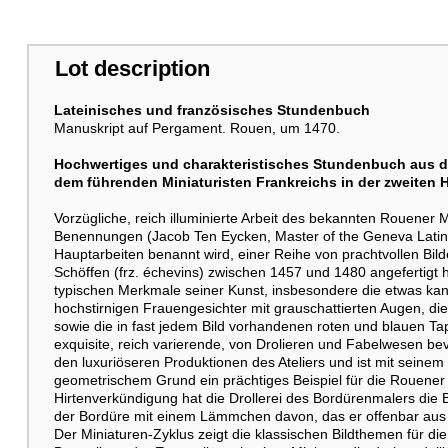
Lot description
Lateinisches und französisches Stundenbuch
Manuskript auf Pergament. Rouen, um 1470.
Hochwertiges und charakteristisches Stundenbuch aus de
dem führenden Miniaturisten Frankreichs in der zweiten H
Vorzügliche, reich illuminierte Arbeit des bekannten Rouene
Benennungen (Jacob Ten Eycken, Master of the Geneva Latini
Hauptarbeiten benannt wird, einer Reihe von prachtvollen Bilde
Schöffen (frz. échevins) zwischen 1457 und 1480 angefertigt h
typischen Merkmale seiner Kunst, insbesondere die etwas kanti
hochstirnigen Frauengesichter mit grauschattierten Augen, d
sowie die in fast jedem Bild vorhandenen roten und blauen Ta
exquisite, reich varierende, von Drolieren und Fabelwesen 
den luxuriöseren Produktionen des Ateliers und ist mit seinem 
geometrischem Grund ein prächtiges Beispiel für die Rouener 
Hirtenverkündigung hat die Drollerei des Bordürenmalers die 
der Bordüre mit einem Lämmchen davon, das er offenbar aus 
Der Miniaturen-Zyklus zeigt die klassischen Bildthemen für die