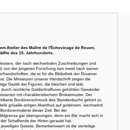
m Atelier des Maître de l'Échevinage de Rouen,
älfte des 15. Jahrhunderts.
r Meisters, der nach wechselnden Zuschreibungen und
) von der jüngeren Forschung nun meist nach seinen
rhandschriften, die er für die Bibliothek der Rouener
at. Die Miniaturen unserer Handschrift zeigen die
ge Gestik der Figuren, die bleichen und teils
ie durch reichliche Goldschraffuren gehöhten Gewänder
pisserien mit charakteristischem Brokatmuster. Der
bevölkerte Bordürenschmuck des Stundenbuchs gehört zu
teils grisaille-artigen Akanthus auf goldenem, wechselnd
Bordürenmalerei dieser Zeit. Bei der
Bildgrenze gar übersprungen, denn ein Bär macht sich in
der Schafherde der Hirten geraubt hat.
 jeweiligen Gebete. Bemerkenswert ist die vierteilige