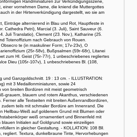
aillonförmigen Randminiaturen zur Verkündigungsszene,
ift, einer vornehmen Dame, die kniend die Muttergottes
uch in der Hirtenverkündigung dargestellt, wo sie am
 Einträge alternierend in Blau und Rot, Hauptfeste in
r. Cathedra Petri), Marcial (3. Juli), Saint Sauveur (6.
4. Juli Translatio), Clement (23. Nov.), Katharine (25.
- und Totenoffizium nach Gebrauch von Rouen.
 Obsecro te (in maskuliner Form; 17v-23v), O
Marienoffizium (25r-58v), Bußpsalmen (59r-68r), Litanei
t zum Hl. Geist (75r-77r), 1 unbeschriebenes regliertes
ulce Dieu (105r-107v), 1 unbeschriebenes Bl. (108,
 und Ganzgoldschnitt. 19 : 13 cm. - ILLUSTRATION:
g) mit 3 Medaillonminiaturen, sowie 24
 von breiten Bordüren mit meist geometrisch
weiß-grauem, blauem und rotem Akanthus, verschiedenen
 Ferner alle Textseiten mit breiten Außenrandbordüren,
n zudem teils mit schmaler Bordüre am Innenrand. Die
der in Hellbau-Weiß auf goldenem Grund mit Blumen oder
chstabenkörper weiß ornamentiert und Binnenfeld mit
n blauen Initialen auf Goldgrund sowie einzeiligen
üllern in gleicher Gestaltung. - KOLLATION: 108 Bll.
en, regliert. Textura, dunkelbraune Tinte, Hervorhebungen