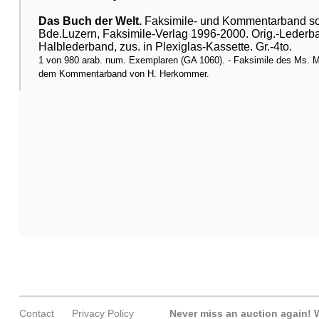
Das Buch der Welt.
Faksimile- und Kommentarband sow
Bde.Luzern, Faksimile-Verlag 1996-2000. Orig.-Lederba
Halblederband, zus. in Plexiglas-Kassette. Gr.-4to.
1 von 980 arab. num. Exemplaren (GA 1060). - Faksimile des Ms. M
dem Kommentarband von H. Herkommer.
Contact
Privacy Policy
Never miss an auction again!
W