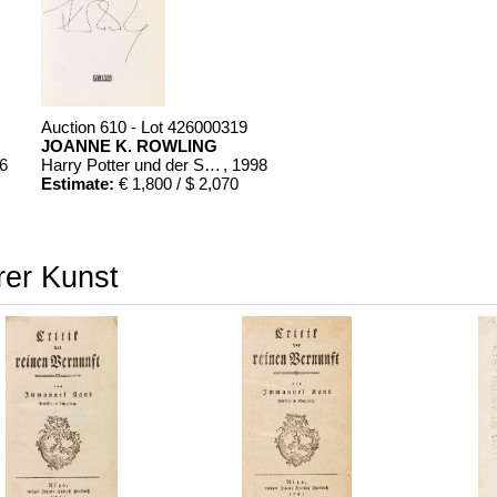
Auction 610 - Lot 426000319
JOANNE K. ROWLING
86
Harry Potter und der Stein der Weisen. Harry Potter und die Kammer des Schreckens. Signiert.
, 1998
Estimate:
€ 1,800 / $ 2,070
rer Kunst