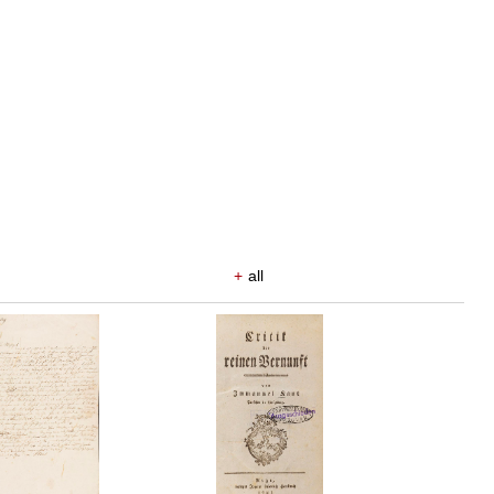
+
all