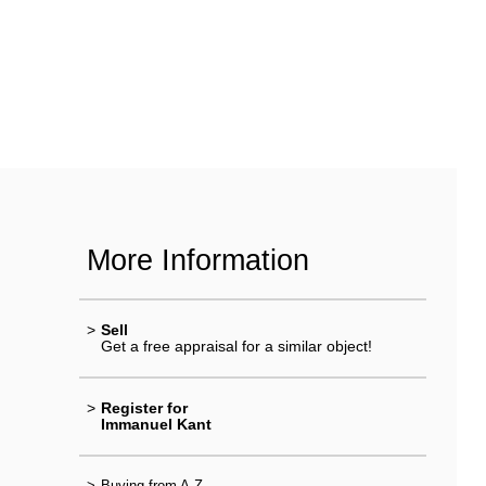
More Information
>
Sell
Get a free appraisal for a similar object!
>
Register for
Immanuel Kant
>
Buying from A-Z