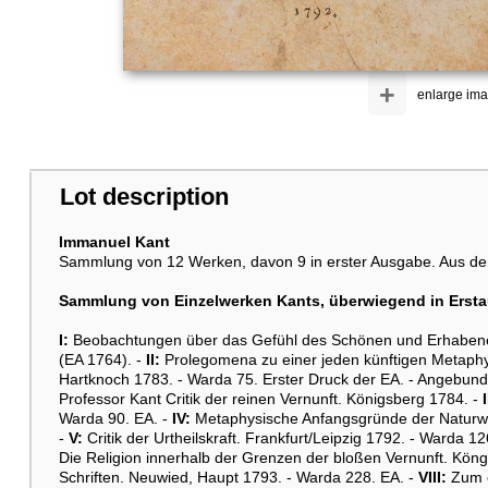
+
enlarge im
Lot description
Immanuel Kant
Sammlung von 12 Werken, davon 9 in erster Ausgabe. Aus d
Sammlung von Einzelwerken Kants, überwiegend in Erst
I:
Beobachtungen über das Gefühl des Schönen und Erhabenen.
(EA 1764). -
II:
Prolegomena zu einer jeden künftigen Metaphys
Hartknoch 1783. - Warda 75. Erster Druck der EA. - Angebund
Professor Kant Critik der reinen Vernunft. Königsberg 1784. -
I
Warda 90. EA. -
IV:
Metaphysische Anfangsgründe der Naturwiss
-
V:
Critik der Urtheilskraft. Frankfurt/Leipzig 1792. - Warda
Die Religion innerhalb der Grenzen der bloßen Vernunft. Köng
Schriften. Neuwied, Haupt 1793. - Warda 228. EA. -
VIII:
Zum e