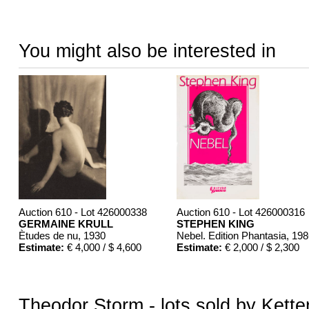
You might also be interested in
Auction 610 - Lot 426000338
Auction 610 - Lot 426000316
GERMAINE KRULL
STEPHEN KING
Ètudes de nu
, 1930
Nebel. Edition Phantasia
, 19
Estimate:
€ 4,000 / $ 4,600
Estimate:
€ 2,000 / $ 2,300
Theodor Storm - lots sold by Kette