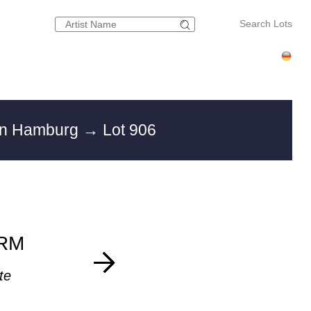
Search Lots
 in Hamburg
→ Lot 906
RM
te