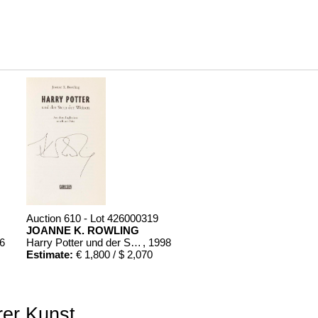
Auction 610 - Lot 426000319
JOANNE K. ROWLING
86
Harry Potter und der Stein der Weisen. Harry Potter und die Kammer des Schreckens. Signiert.
, 1998
Estimate:
€ 1,800 / $ 2,070
rer Kunst