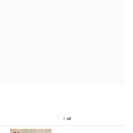
+
all