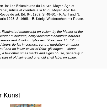
en. In: Les Enluminures du Louvre, Moyen Âge et
abel, Artiste et clientèle à la fin du Moyen Age: les
vue de art, Bd. 84, 1989, S. 48-60. - F. Avril und N.
ris 1993, S. 169ff. - E. König, Wiedersehen mit Rouen.
 Illuminated manuscript on vellum by the Master of the
lendar miniatures, richly decorated acanthus borders
18 leaves and 4 vellum flyleaves. Sheet size 17 : 12 cm.
d fleurs-de-lys in corners, central medallion on upper
ex" and on lower cover of Dido; gilt edges. – Minor
, a few other small marks and signs of use, generally in
art of old spine laid one, old shelf label on spine.
r Kunst