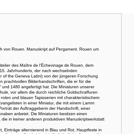
ch von Rouen. Manuskript auf Pergament. Rouen um
 Atelier des Maître de l'Échevinage de Rouen, dem
s 15. Jahrhunderts, der nach wechselnden
of the Geneva Latini) von der jüngeren Forschung
prachtvollen Bilderhandschriften, die er für die
 und 1480 angefertigt hat. Die Miniaturen unserer
ule, vor allem die durch reichliche Goldschraffuren
roten und blauen Tapisserien mit charakteristischem
 Evangelisten in einer Miniatur, die mit einem Lamm
Porträt der Auftraggeberin der Handschrift, einer
naben anbetet. Die Miniaturen besitzen einen
 die in keiner anderen produktiven Manuskriptwerkstatt
 Einträge alternierend in Blau und Rot, Hauptfeste in