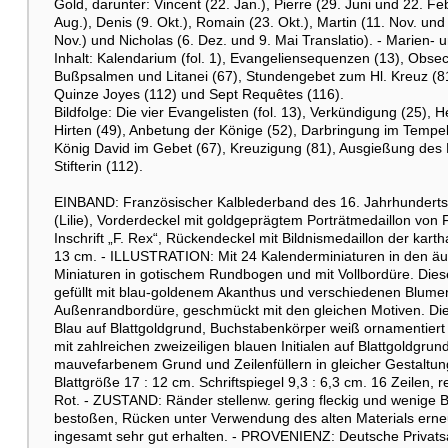
Gold, darunter: Vincent (22. Jan.), Pierre (29. Juni und 22. Feb
Aug.), Denis (9. Okt.), Romain (23. Okt.), Martin (11. Nov. und 
Nov.) und Nicholas (6. Dez. und 9. Mai Translatio). - Marien
Inhalt: Kalendarium (fol. 1), Evangeliensequenzen (13), Obsecr
Bußpsalmen und Litanei (67), Stundengebet zum Hl. Kreuz (81)
Quinze Joyes (112) und Sept Requêtes (116).
Bildfolge: Die vier Evangelisten (fol. 13), Verkündigung (25)
Hirten (49), Anbetung der Könige (52), Darbringung im Tempel
König David im Gebet (67), Kreuzigung (81), Ausgießung des H
Stifterin (112).
EINBAND: Französischer Kalblederband des 16. Jahrhunderts 
(Lilie), Vorderdeckel mit goldgeprägtem Porträtmedaillon von 
Inschrift „F. Rex“, Rückendeckel mit Bildnismedaillon der kart
13 cm. - ILLUSTRATION: Mit 24 Kalenderminiaturen in den ä
Miniaturen in gotischem Rundbogen und mit Vollbordüre. Dies
gefüllt mit blau-goldenem Akanthus und verschiedenen Blumen 
Außenrandbordüre, geschmückt mit den gleichen Motiven. Die Min
Blau auf Blattgoldgrund, Buchstabenkörper weiß ornamentiert 
mit zahlreichen zweizeiligen blauen Initialen auf Blattgoldgrun
mauvefarbenem Grund und Zeilenfüllern in gleicher Gestaltun
Blattgröße 17 : 12 cm. Schriftspiegel 9,3 : 6,3 cm. 16 Zeilen, 
Rot. - ZUSTAND: Ränder stellenw. gering fleckig und wenige B
bestoßen, Rücken unter Verwendung des alten Materials erneue
ingesamt sehr gut erhalten. - PROVENIENZ: Deutsche Privat