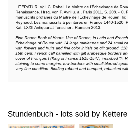
LITERATUR: Vgl. C. Rabel, Le Maître de l'Échevinage de Rou
Renaissance. Hrsg. von F. Avril u. a., Paris 2011, S. 208. - C. R
manuscrits profanes du Maître de l'Échevinage de Rouen. In: Re
Reynaud, Les manuscrits à peintures en France 1440-1520. Pa
Kat. LXXII Antiquariat Tenschert. Ramsen 2013.
Fine Rouen Book of Hours. Use of Rouen, in Latin and French.
Echevinage of Rouen with 14 large miniatures and 24 small ca
with flowers and fruits and fine color initials on gilt ground. 1
16th cent. French calf panelled with gilt arabesque borders an
cover of François I (King of France 1515-1547) inscribed "F. R
staining to some margins, few borders with small blurred spots
very fine condition. Binding rubbed and bumped, rebacked with p
Stundenbuch - lots sold by Kettere