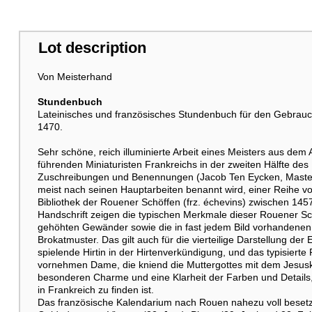
Lot description
Von Meisterhand
Stundenbuch
Lateinisches und französisches Stundenbuch für den Gebrau
1470.
Sehr schöne, reich illuminierte Arbeit eines Meisters aus dem
führenden Miniaturisten Frankreichs in der zweiten Hälfte de
Zuschreibungen und Benennungen (Jacob Ten Eycken, Master 
meist nach seinen Hauptarbeiten benannt wird, einer Reihe von 
Bibliothek der Rouener Schöffen (frz. échevins) zwischen 1457
Handschrift zeigen die typischen Merkmale dieser Rouener Sch
gehöhten Gewänder sowie die in fast jedem Bild vorhandenen 
Brokatmuster. Das gilt auch für die vierteilige Darstellung der
spielende Hirtin in der Hirtenverkündigung, und das typisierte 
vornehmen Dame, die kniend die Muttergottes mit dem Jesusk
besonderen Charme und eine Klarheit der Farben und Details,
in Frankreich zu finden ist.
Das französische Kalendarium nach Rouen nahezu voll besetzt,