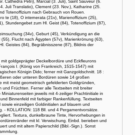
r. Cathedra Petri), Marcial (3. Juli), Saint Sauveur (6.
4. Juli Translatio), Clement (23. Nov.), Katharine (25.
- und Totenoffizium nach Gebrauch von Rouen.
o te (18), O intemerata (21v), Marienoffizium (25),
, Stundengebet zum Hl. Geist (84), Totenoffizium (87),
, Heimsuchung (34v), Geburt (45), Verkündigung an die
 (55), Flucht nach Ägypten (57v), Marienkrönung (63),
l. Geistes (84), Begräbnisszene (87), Bildnis der
mit goldgeprägter Deckelbordüre und Eckfleurons
François I. (König von Frankreich, 1515-1547) mit
hagischen Königin Dido; ferner mit Ganzgoldschnitt. 18 :
ußeren oder unteren Bordüren sowie 14 großen
e mit meist geometrisch gefelderten Goldgründen,
und Früchten. Ferner alle Textseiten mit breiter
iaturenseiten jeweils mit 4-zeiliger Prachtinitiale in
und Binnenfeld mit farbiger Rankenfüllung. Textseiten
d sowie einzeiligen Goldinitialen auf blauem und
g. - KOLLATION: 118 Bll. und 4 Pergamentvorsätze.
regliert. Textura, dunkelbraune Tinte, Hervorhebungen in
ordürenränder mit kl. Verwischung. Einbd. berieben und
rt und mit altem Papierschild (Bibl.-Sign.). Sonst
sammlung.