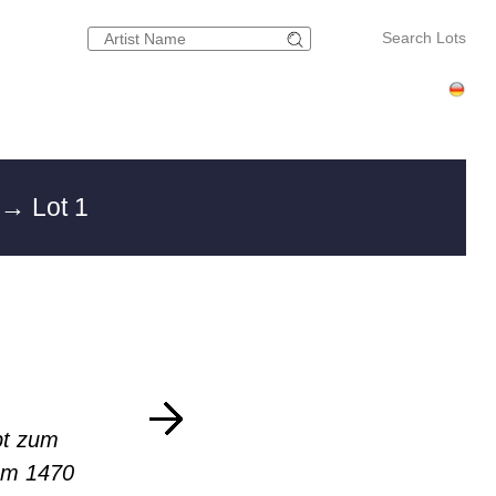
Search Lots
→ Lot 1
H
pt zum
um 1470