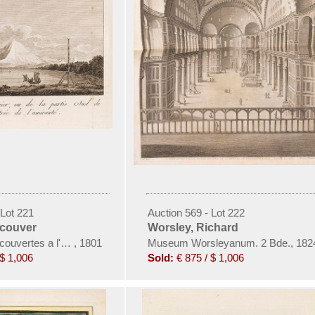
 Lot 221
Auction 569 - Lot 222
couver
Worsley, Richard
ouvertes a l'océan pacifique du nord. 6 Bde. in 3
,
1801
Museum Worsleyanum. 2 Bde., 182
 $ 1,006
Sold:
€ 875 / $ 1,006