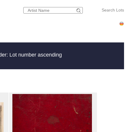
Search Lots
der: Lot number ascending