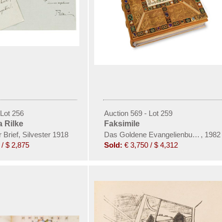
 Lot 256
Auction 569 - Lot 259
a Rilke
Faksimile
 Brief, Silvester 1918
Das Goldene Evangelienbuch von E
,
1982
/ $ 2,875
Sold:
€ 3,750 / $ 4,312