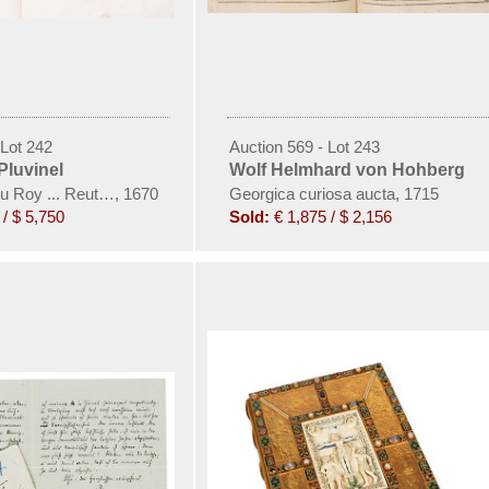
 Lot 242
Auction 569 - Lot 243
Pluvinel
Wolf Helmhard von Hohberg
du Roy ... Reut-Kunst
,
1670
Georgica curiosa aucta, 1715
/ $ 5,750
Sold:
€ 1,875 / $ 2,156