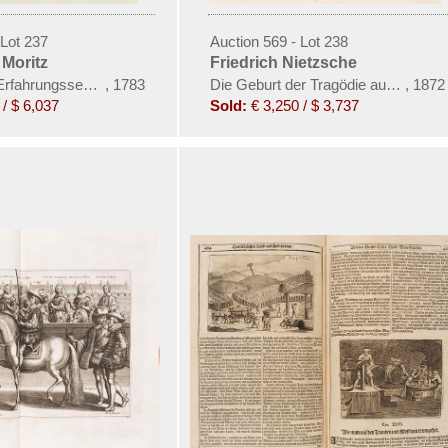
 Lot 237
Auction 569 - Lot 238
 Moritz
Friedrich Nietzsche
Erfahrungsseelenkunde. 10 Bde.
,
1783
Die Geburt der Tragödie aus dem Ge
,
1872
/ $ 6,037
Sold:
€ 3,250 / $ 3,737