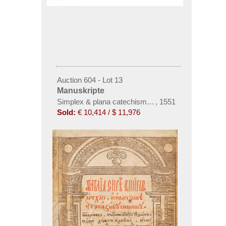
Auction 604 - Lot 13
Manuskripte
Simplex & plana catechismi explicatio in Ecclesia V
,
1551
Sold:
€ 10,414 / $ 11,976