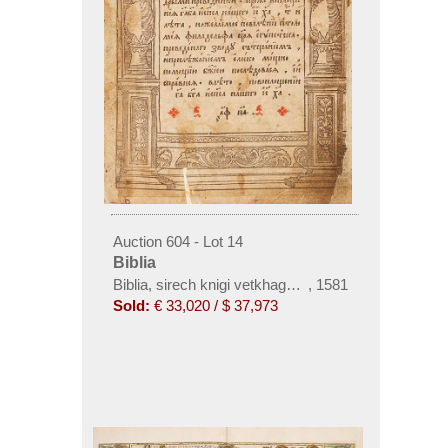
Auction 604 - Lot 14
Biblia
Biblia, sirech knigi vetkhago i novago saveta. Ostro
,
1581
Sold:
€ 33,020 / $ 37,973