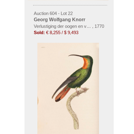
Auction 604 - Lot 22
Georg Wolfgang Knorr
Verlustiging der oogen en van den geest. 6 Teile in
,
1770
Sold:
€ 8,255 / $ 9,493