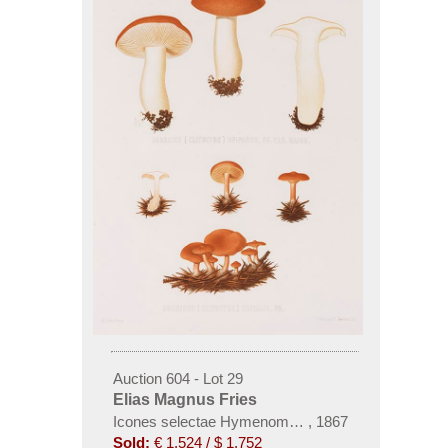
Auction 604 - Lot 29
Elias Magnus Fries
Icones selectae Hymenomycetum nondum delineator
,
1867
Sold:
€ 1,524 / $ 1,752