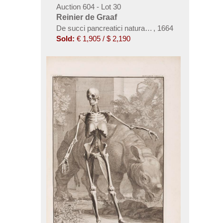
Auction 604 - Lot 30
Reinier de Graaf
De succi pancreatici natura et usu exercitatio ana
,
1664
Sold:
€ 1,905 / $ 2,190