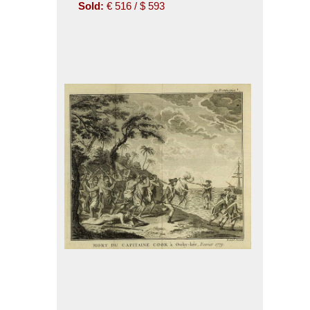
Sold:
€ 516 / $ 593