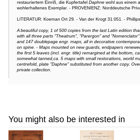
restauriertem Einriß, die Kupfertafel
Daphne
wohl aus einem a
wohlerhaltenes Exemplar. - PROVENIENZ: Norddeutsche Pri
LITERATUR: Koeman Ort 29. - Van der Krogt 31:051. - Phillip
A beautiful copy, 1 of 500 copies from the last Latin edition th
with all three parts "Theatrum", "Parergon" and "Nomenclator". W
and 147 doublepage engr. maps, all in decorative contemporary c
on spine. - Maps mounted on new guards, endpapers renewed. S
the first 5 leaves (incl. engr. title) remargined at the bottom,
somewhat tanned,ca. 5 maps with small restorations, world ma
centrefold, plate "Daphne" substituted from another copy. Ov
private collection.
You might also be interested in