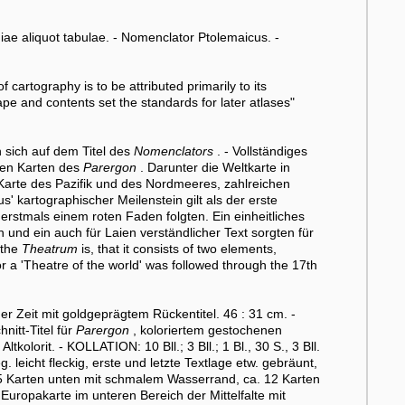
)iae aliquot tabulae. - Nomenclator Ptolemaicus. -
of cartography is to be attributed primarily to its
Shape and contents set the standards for later atlases"
 sich auf dem Titel des
Nomenclators
. - Vollständiges
hen Karten des
Parergon
. Darunter die Weltkarte in
 Karte des Pazifik und des Nordmeeres, zahlreichen
s' kartographischer Meilenstein gilt als der erste
erstmals einem roten Faden folgten. Ein einheitliches
 und ein auch für Laien verständlicher Text sorgten für
 the
Theatrum
is, that it consists of two elements,
or a 'Theatre of the world' was followed through the 17th
Zeit mit goldgeprägtem Rückentitel. 46 : 31 cm. -
nitt-Titel für
Parergon
, koloriertem gestochenen
olorit. - KOLLATION: 10 Bll.; 3 Bll.; 1 Bl., 30 S., 3 Bll.
leicht fleckig, erste und letzte Textlage etw. gebräunt,
. 15 Karten unten mit schmalem Wasserrand, ca. 12 Karten
 Europakarte im unteren Bereich der Mittelfalte mit