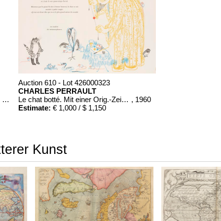
Auction 610 - Lot 426000323
CHARLES PERRAULT
Auszüge aus den Briefen von Riedesel ... Reise nach America
Le chat botté. Mit einer Orig.-Zeichnung
, 1960
Estimate:
€ 1,000 / $ 1,150
tterer Kunst