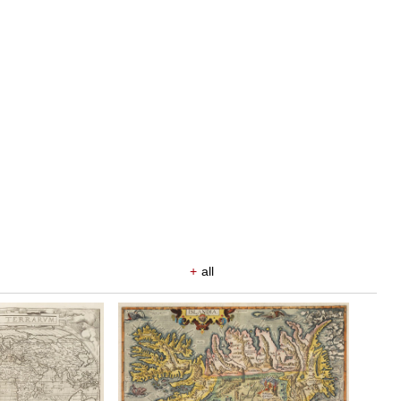
+
all