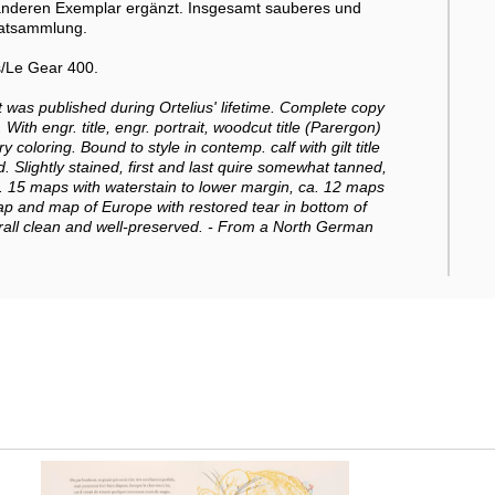
nderen Exemplar ergänzt. Insgesamt sauberes und
vatsammlung.
s/Le Gear 400.
at was published during Ortelius' lifetime. Complete copy
ith engr. title, engr. portrait, woodcut title (Parergon)
oloring. Bound to style in contemp. calf with gilt title
lightly stained, first and last quire somewhat tanned,
 ca. 15 maps with waterstain to lower margin, ca. 12 maps
p and map of Europe with restored tear in bottom of
erall clean and well-preserved. - From a North German