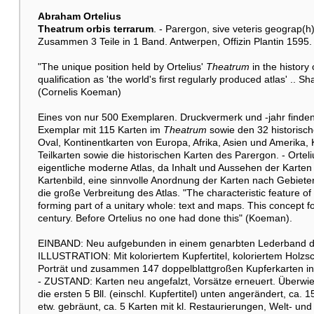
Abraham Ortelius
Theatrum orbis terrarum
. - Parergon, sive veteris geograp(h
Zusammen 3 Teile in 1 Band. Antwerpen, Offizin Plantin 1595.
"The unique position held by Ortelius'
Theatrum
in the history 
qualification as 'the world's first regularly produced atlas' .. 
(Cornelis Koeman)
Eines von nur 500 Exemplaren. Druckvermerk und -jahr finden
Exemplar mit 115 Karten im
Theatrum
sowie den 32 historisc
Oval, Kontinentkarten von Europa, Afrika, Asien und Amerika,
Teilkarten sowie die historischen Karten des Parergon. - Orteliu
eigentliche moderne Atlas, da Inhalt und Aussehen der Karten 
Kartenbild, eine sinnvolle Anordnung der Karten nach Gebieten
die große Verbreitung des Atlas. "The characteristic feature of
forming part of a unitary whole: text and maps. This concept f
century. Before Ortelius no one had done this" (Koeman).
EINBAND: Neu aufgebunden in einem genarbten Lederband der 
ILLUSTRATION: Mit koloriertem Kupfertitel, koloriertem Holzsch
Porträt und zusammen 147 doppelblattgroßen Kupferkarten in Altk
- ZUSTAND: Karten neu angefalzt, Vorsätze erneuert. Überwieg. 
die ersten 5 Bll. (einschl. Kupfertitel) unten angerändert, ca
etw. gebräunt, ca. 5 Karten mit kl. Restaurierungen, Welt- und