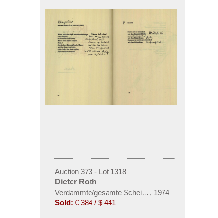
Auction 373 - Lot 1318
Dieter Roth
Verdammte/gesamte Scheiße, 2 Tle. (Olw). 1974
,
1974
Sold:
€ 384 / $ 441