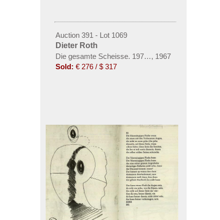
Auction 391 - Lot 1069
Dieter Roth
Die gesamte Scheisse. 1973. + Die blaue Flut. (G
,
1967
Sold:
€ 276 / $ 317