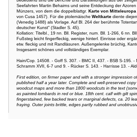
bedeutend sind die Berichte und Darstellungen aus der zeitg
Seefahrten Martin Behaims und seine Entdeckung der Azoren 
Münzers, von dem die doppelblattgr.
Karte von Mitteleuropa
von Cusa 1457). Für die ptolemäische
Weltkarte
diente dieje
(Venedig 1488) als Vorlage. Auf Bl. 264 der berühmte Totenta
deutscher Kunst" (Stadler S. 45).
Kollation: Titelbl., 19 nn. Bll. Register, num. Bll. 1-266, 6 nn. Bl
Fußsteg leicht fingerfleckig, wenige hinterl. Einrisse oder ergä
etw. fleckig und mit Randläsuren. Außengelenke brüchig, Kanten
Insgesamt schönes und vollständiges Exemplar.
Hain/Cop. 14508. - Goff S. 307. - BMC II, 437. - BSB S-195. - 
Schramm XVII, 6-7 und 9. - Rücker S. 143. - Harrisse 13. - Al
First edition, on firmer paper and with a stronger impression
published half a year later. Complete and well-preserved copy
woodcut maps and more than 1800 woodcuts in the text (some
as painted lombards in red or blue. 18th cent. calf with gilt spi
fingerstained, few backed tears or marginal defects, ca. 20 lea
fraying. Outer joints brittle, edges partly rubbed and unobtrusi