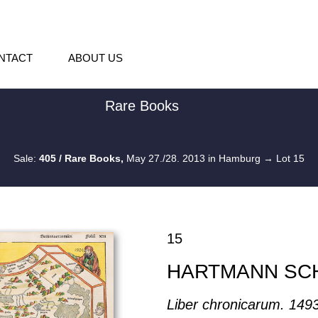
NTACT
ABOUT US
Rare Books
Sale:
405 / Rare Books,
May 27./28. 2013 in Hamburg
→ Lot 15
15
HARTMANN SC
Liber chronicarum. 1493