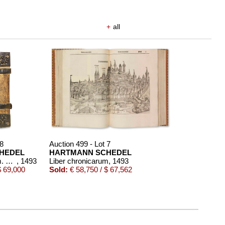
+
all
 8
Auction 499 - Lot 7
HEDEL
HARTMANN SCHEDEL
Liber chronicarum. 1493
, 1493
Liber chronicarum
, 1493
$ 69,000
Sold:
€ 58,750 / $ 67,562