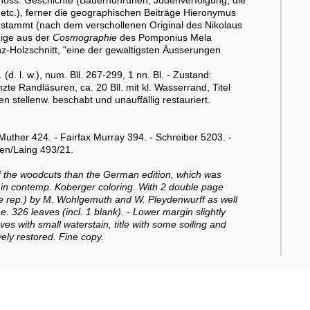
enöss. Geschichte (Bauernunruhen, Judenverfolgung, die
etc.), ferner die geographischen Beiträge Hieronymus
stammt (nach dem verschollenen Original des Nikolaus
nige aus der
Cosmographie
des Pomponius Mela
nz-Holzschnitt, "eine der gewaltigsten Äusserungen
l. (d. l. w.), num. Bll. 267-299, 1 nn. Bl. - Zustand:
nzte Randläsuren, ca. 20 Bll. mit kl. Wasserrand, Titel
 stellenw. beschabt und unauffällig restauriert.
Muther 424. - Fairfax Murray 394. - Schreiber 5203. -
den/Laing 493/21.
 of the woodcuts than the German edition, which was
 in contemp. Koberger coloring. With 2 double page
 rep.) by M. Wohlgemuth and W. Pleydenwurff as well
ne. 326 leaves (incl. 1 blank). - Lower margin slightly
ves with small waterstain, title with some soiling and
vely restored. Fine copy.