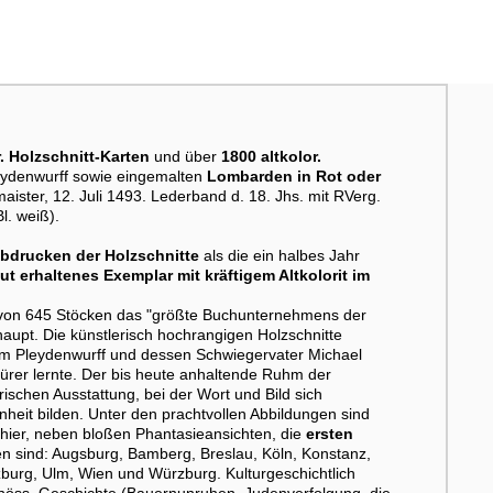
r. Holzschnitt-Karten
und über
1800 altkolor.
eydenwurff sowie eingemalten
Lombarden in Rot oder
ister, 12. Juli 1493. Lederband d. 18. Jhs. mit RVerg.
l. weiß).
Abdrucken der Holzschnitte
als die ein halbes Jahr
ut erhaltenes
Exemplar mit kräftigem Altkolorit im
n von 645 Stöcken das "größte Buchunternehmens der
rhaupt. Die künstlerisch hochrangigen Holzschnitte
m Pleydenwurff und dessen Schwiegervater Michael
ürer lernte. Der bis heute anhaltende Ruhm der
rischen Ausstattung, bei der Wort und Bild sich
heit bilden. Unter den prachtvollen Abbildungen sind
 hier, neben bloßen Phantasieansichten, die
ersten
n sind: Augsburg, Bamberg, Breslau, Köln, Konstanz,
urg, Ulm, Wien und Würzburg. Kulturgeschichtlich