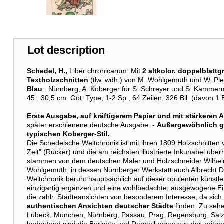
Lot description
Schedel, H.,
Liber chronicarum. Mit
2
altkolor. doppelblattg
Textholzschnitten
(tlw. wdh.) von M. Wohlgemuth und W. Pl
Blau
. Nürnberg, A. Koberger für S. Schreyer und S. Kammerma
45 : 30,5 cm. Got. Type, 1-2 Sp., 64 Zeilen. 326 Bll. (davon 1 B
Erste Ausgabe, auf kräftigerem Papier und mit stärkeren 
später erschienene deutsche Ausgabe. -
Außergewöhnlich g
typischen Koberger-Stil.
Die Schedelsche Weltchronik ist mit ihren 1809 Holzschnitte
Zeit" (Rücker) und die am reichsten illustrierte Inkunabel übe
stammen von dem deutschen Maler und Holzschneider Wilhel
Wohlgemuth, in dessen Nürnberger Werkstatt auch Albrecht D
Weltchronik beruht hauptsächlich auf dieser opulenten künstle
einzigartig ergänzen und eine wohlbedachte, ausgewogene Ein
die zahlr. Städteansichten von besonderem Interesse, da sich
authentischen Ansichten deutscher Städte
finden. Zu sehe
Lübeck, München, Nürnberg, Passau, Prag, Regensburg, Salzb