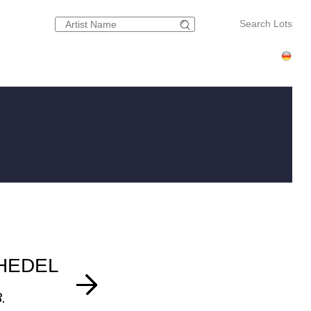
Search Lots
HEDEL
.